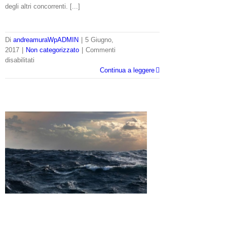
degli altri concorrenti. [...]
Di
andreamuraWpADMIN
|
5 Giugno,
2017
|
Non categorizzato
|
Commenti
su
disabilitati
OSTAR:
Continua a leggere
riparazioni
a
bordo
di
Vento
di
Sardegna