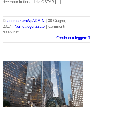
decimato la flotta della OSTAR [...]
Di
andreamuraWpADMIN
|
30 Giugno,
2017
|
Non categorizzato
|
Commenti
su
disabilitati
Andrea
Continua a leggere
Mura
dal
Console
Generale
d’Italia
a
New
York