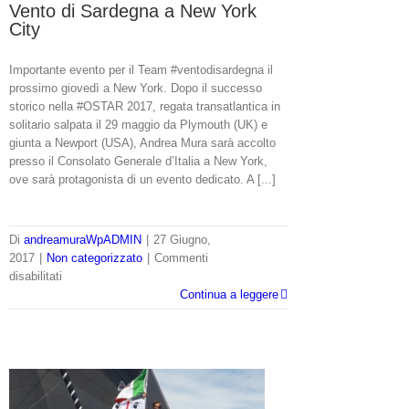
Vento di Sardegna a New York
City
Importante evento per il Team #ventodisardegna il
prossimo giovedì a New York. Dopo il successo
storico nella #OSTAR 2017, regata transatlantica in
solitario salpata il 29 maggio da Plymouth (UK) e
giunta a Newport (USA), Andrea Mura sarà accolto
presso il Consolato Generale d’Italia a New York,
ove sarà protagonista di un evento dedicato. A [...]
Di
andreamuraWpADMIN
|
27 Giugno,
2017
|
Non categorizzato
|
Commenti
su
disabilitati
Vento
Continua a leggere
di
Sardegna
a
New
York
City