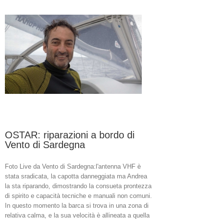
Sardegna
guida
ancora
la
gara,
domani
condizioni
meteo-
marine
“difficili”
OSTAR: riparazioni a bordo di
Vento di Sardegna
Foto Live da Vento di Sardegna:l'antenna VHF è
stata sradicata, la capotta danneggiata ma Andrea
la sta riparando, dimostrando la consueta prontezza
di spirito e capacità tecniche e manuali non comuni.
In questo momento la barca si trova in una zona di
relativa calma, e la sua velocità è allineata a quella