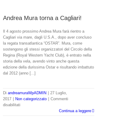
Andrea Mura torna a Cagliari!
Il 4 agosto prossimo Andrea Mura farà rientro a
Cagliari via mare, dagli U.S.A., dopo aver concluso
la regata transatlantica “OSTAR”. Mura, come
sostengono gli stessi organizzatori del Circolo della
Regina (Royal Western Yacht Club), è entrato nella
storia della vela, avendo vinto anche questa
edizione della durissima Ostar e risultando imbattuto
dal 2012 (anno [...]
Di
andreamuraWpADMIN
|
27 Luglio,
2017
|
Non categorizzato
|
Commenti
su
disabilitati
Andrea
Continua a leggere
Mura
torna
a