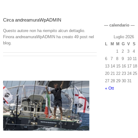
Salta
al
contenuto
Circa
andreamuraWpADMIN
— calendario —
Questo autore non ha riempito alcun dettaglio.
Luglio 2026
Finora andreamuraWpADMIN ha creato 49 post nel
blog.
L
M
M
G
V
S
1
2
3
4
6
7
8
9
10
11
13
14
15
16
17
18
20
21
22
23
24
25
27
28
29
30
31
« Ott