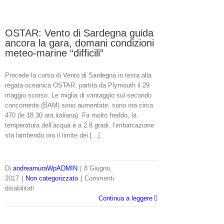
OSTAR: Vento di Sardegna guida
ancora la gara, domani condizioni
meteo-marine “difficili”
Procede la corsa di Vento di Sardegna in testa alla
regata oceanica OSTAR, partita da Plymouth il 29
maggio scorso. Le miglia di vantaggio sul secondo
concorrente (BAM) sono aumentate: sono ora circa
470 (le 18.30 ora italiana). Fa molto freddo, la
temperatura dell’acqua è a 2.8 gradi, l’imbarcazione
sta lambendo ora il limite dei [...]
Di
andreamuraWpADMIN
|
8 Giugno,
2017
|
Non categorizzato
|
Commenti
su
disabilitati
OSTAR:
Continua a leggere
Vento
di