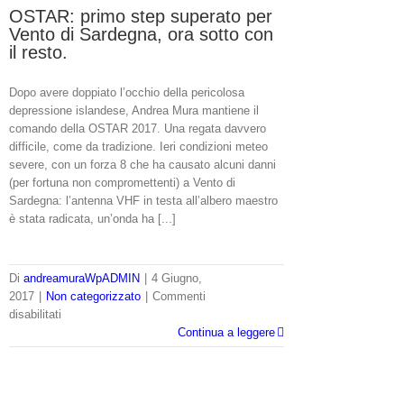
OSTAR: primo step superato per
Vento di Sardegna, ora sotto con
il resto.
Dopo avere doppiato l’occhio della pericolosa
depressione islandese, Andrea Mura mantiene il
comando della OSTAR 2017. Una regata davvero
difficile, come da tradizione. Ieri condizioni meteo
severe, con un forza 8 che ha causato alcuni danni
(per fortuna non compromettenti) a Vento di
Sardegna: l’antenna VHF in testa all’albero maestro
è stata radicata, un’onda ha [...]
Di
andreamuraWpADMIN
|
4 Giugno,
2017
|
Non categorizzato
|
Commenti
su
disabilitati
OSTAR:
Continua a leggere
primo
step
superato
per