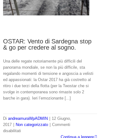
News
Press
Profilo
Iscriviti alla Newsletter
Sponsor
Contatti
OSTAR: Vento di Sardegna stop
& go per credere al sogno.
Una delle regate notoriamente più difficili del
panorama mondiale, se non la più difficile, sta
regalando momenti di tensione e angoscia a velisti
ed appassionati: la Ostar 2017 ha già costretto al
ritiro i due terzi della flotta (per la Twostar che si
svolge in contemporanea sono rimaste solo 2
barche in gara). Ieri l’emozionante [...]
Di
andreamuraWpADMIN
|
12 Giugno,
2017
|
Non categorizzato
|
Commenti
su
disabilitati
OSTAR:
Continua a leggere