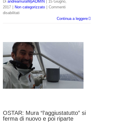
Di
andreamuraWpADMIN
|
15 Giugno,
2017
|
Non categorizzato
|
Commenti
su
disabilitati
OSTAR:
Continua a leggere
Andrea
Mura
è
primo
ed
entra
nella
leggenda!
OSTAR: Mura “l’aggiustatutto” si
ferma di nuovo e poi riparte