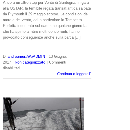
Ancora un altro stop per Vento di Sardegna, in gara
alla OSTAR, la temibile regata transatlantica salpata
da Plymouth il 29 maggio scorso. Le condizioni del
mare e del vento, ed in particolare la Tempesta
Perfetta incontrata sul cammino qualche giorno fa
che ha spinto al ritiro molti concorrenti, hanno
provocato conseguenze anche sulla barca [...]
Di
andreamuraWpADMIN
|
13 Giugno,
2017
|
Non categorizzato
|
Commenti
su
disabilitati
OSTAR:
Continua a leggere
Mura
“l’aggiustatutto”
si
ferma
di
nuovo
e
poi
riparte
Home