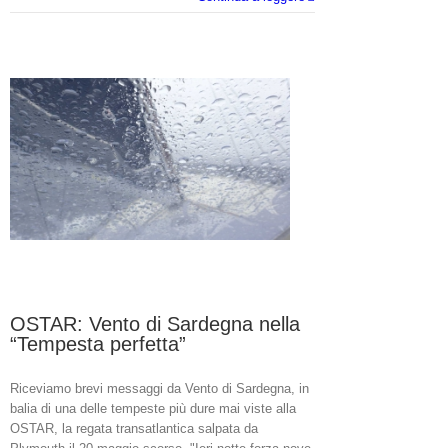
Vento
di
Sardegna
stop
&
go
per
credere
al
sogno.
OSTAR: Vento di Sardegna nella
“Tempesta perfetta”
Riceviamo brevi messaggi da Vento di Sardegna, in
balia di una delle tempeste più dure mai viste alla
OSTAR, la regata transatlantica salpata da