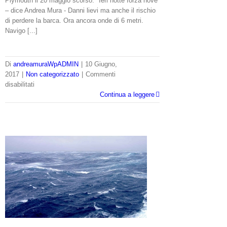
Plymouth il 20 maggio scorso. "Ieri notte forza nove
– dice Andrea Mura - Danni lievi ma anche il rischio
di perdere la barca. Ora ancora onde di 6 metri.
Navigo [...]
Di
andreamuraWpADMIN
|
10 Giugno,
2017
|
Non categorizzato
|
Commenti
su
disabilitati
OSTAR:
Continua a leggere
Vento
di
Sardegna
nella
“Tempesta
perfetta”